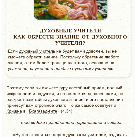
ДУХОВНЫЕ УЧИТЕЛЯ
КАК ОБРЕСТИ ЗНАНИЕ ОТ ДУХОВНОГО
УЧИТЕЛЯ?
Если
духовный учитель
не будет вами доволен, вы не
сможете обрести знание. Поскольку обретение любого
знания, а тем более трансцендентного, осно­вано на
уважении,
служении
и предаче духовному учителю.
Поэтому если вы окажете
гуру
достойный приём, полный
искренности и радушия, и он останется доволен вами, он
раскроет вам тайны духовного знания, и его наставления
принесут вам огромное благо. То же самое советует и
Кришна
в «
Бхагавад-гите
» (4.34):
тад виддхи пранипатена парипрашнена севайа.
«Нужно склоняться перед духовным учителем
,
задавать