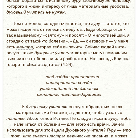
обязан обратиться к истинному
гуру.
Обычному же человеку,
которого в жизни интересуют лишь материальные удобст­ва,
духовный учитель не нужен
.
Тем не менее, сегодня считается, что
гуру
— это тот, кто
может исцелить от телесных недугов. Люди обращаются к
так называемому «святому» и просят: «О милостивейший, я
страдаю от такой-то болезни». «Да, — он говорит — у меня
есть
мантра
,
которая тебя вылечит». Сейчас людей инте­
ресуют такие
духовные учителя,
которые могут помочь им
вылечиться от болезни или разбогатеть. Но Господь
Кришна
говорит в «
Бхагавад-гите
» (4.34):
тад виддхи пранипатена
парипрашнена севайа
упадекшйанти те джнанам
джнанинас таттва-даршинах
К
духовному учителю
следует обращаться не за
материальными благами, а для того, чтобы узнать о
таттве,
Абсолютной Истине
. Не следует искать
гуру,
чтобы
излечиться от болезни — для этого есть врачи. Зачем
использовать для этой цели Духовного учителя?
Гуру — это
тот, кто знает
шастры
,
ведические писания
, и может