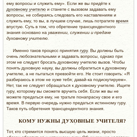
ему вопросы и служить ему». Если же вы придёте к
духовному учителю
и станете с вызовом задавать ему
вопросы, не собираясь следовать его наставлениям и
служить ему, то вы, в лучшем случае, лишь потратите
время
впустую. Суть в том, что обретение трансцендентного
знания осно­вано на
уважении, служении и предаче
духовному учителю.
Именно таков процесс принятия
гуру
. Вы должны быть
очень любознательными и задавать вопросы, однако при
этом не следует бросать духовному учителю вызов. Чтобы
понять духовную науку, вы должны обратиться к духовному
учителю, а не пытаться превзойти его. Не стоит говорить: «Я
разбираюсь в этом не хуже тебя; давай-ка подискутируем».
Нет, так не следует обращаться к духовному учителю. Ищите
гуру, которому вы сможете вручить себя. Если же вы не
можете предаться ему, не тратьте понапрасну свое и его
время. В первую очередь нужно предаться истинному гуру.
Таков путь обретения трансцендентного знания.
КОМУ НУЖНЫ ДУХОВНЫЕ УЧИТЕЛЯ?
Тот, кто стремится понять высшую цель жизни, просто