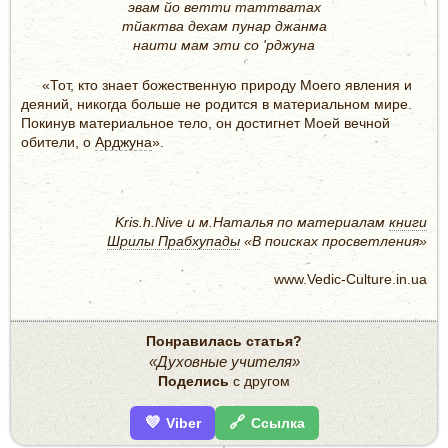
эвам йо ветти таттватах
тйактва дехам пунар джанма
наити мам эти со 'рджуна
«Тот, кто знает божественную природу Моего явления и
деяний, никогда больше не родится в материальном мире.
Покинув материальное тело, он достигнет Моей вечной
обители, о
Арджуна
».
Kris.h.Nive и м.Наталья по материалам
книги
Шрилы Прабхупады
«В поисках просветления»
www.Vedic-Culture.in.ua
Понравилась статья?
«Духовные учителя»
Поделись
с другом
💜
🔗
Viber
Ссылка