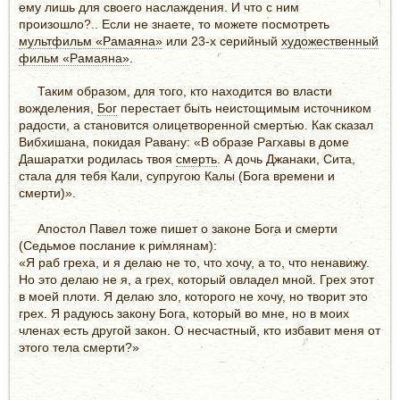
ему лишь для своего наслаждения. И что с ним
произошло?.. Если не знаете, то можете посмотреть
мультфильм «Рамаяна»
или 23-х серийный
художественный
фильм «Рамаяна»
.
Таким образом, для того, кто находится во власти
вожделения,
Бог
перестает быть неистощимым источником
радости, а становится олицетворенной смертью. Как сказал
Вибхишана, покидая Равану: «В образе Рагхавы в доме
Дашаратхи родилась твоя
смерть
. А дочь Джанаки, Сита,
стала для тебя Кали, супругою Калы (Бога времени и
смерти)».
Апостол Павел тоже пишет о законе Бога и смерти
(Седьмое послание к римлянам):
«Я раб греха, и я делаю не то, что хочу, а то, что ненавижу.
Но это делаю не я, а грех, который овладел мной. Грех этот
в моей плоти. Я делаю зло, которого не хочу, но творит это
грех. Я радуюсь закону Бога, который во мне, но в моих
членах есть другой закон. О несчастный, кто избавит меня от
этого тела смерти?»