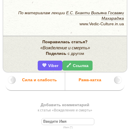
По материалам лекции
Е.С. Бхакти Вигьяна Госвами
Махараджа
www.Vedic-Culture.in.ua
Понравилась статья?
«Вожделение и смерть»
Поделись
с другом
💜
🔗
Viber
Ссылка
Сила и слабость
Рама-катха
Добавить комментарий
к статье «Вожделение и смерть»
Имя (*)