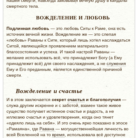
нашей смерти, навсегда заковывая вечную душу в кандалы
смертного тела.
ВОЖДЕЛЕНИЕ И ЛЮБОВЬ
Подлинная любовь
— это любовь Ситы к Раме, она есть
источник вечной жизни. Вожделение же — это слепая
«любовь» Раваны к Сите, который лишь хотел наслаждаться
Ситой, являющейся проявлением материального
благосостояния и успеха. И такой настрой Раваны —
желание использовать всё, что принадлежит Богу (а Ему
принадлежит всё) для своего наслаждения, а не
служения
Ему и Его преданным, является единственной причиной
смерти.
Вожделение и счастье
И в этом заключается
секрет
счастья
и благополучия
—
служа другим искренне и с заботой, взамен такое живое
существо получает истинное счастье и радость, а не
иллюзию счастья и удовлетворения, когда оно тянет
«одеяло лишь на себя». И это очень ярко показано в эпосе
«Рамаяна», где
Равана
— могущественнейшая личность во
всей Вселенной на то
время
, использовала всё доступное