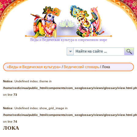
Веды и Ведическая культура в современном мире
«Веды и Ведическая культура»
/
Ведический словарь
/
Лока
ВЕДИЧЕСКИЙ
СЛОВАРЬ
Notice
: Undefined index: theme in
-
/home/vedicinua/public_html/components/com_seoglossary/views/glossary/view.html.p
ЛОКА
on line
73
Notice
: Undefined index: show_grid_image in
/home/vedicinua/public_html/components/com_seoglossary/views/glossary/view.html.p
on line
74
ЛОКА