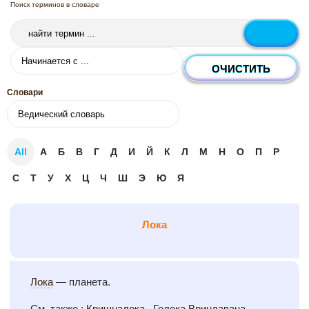
Поиск терминов в словаре
Словари
All
А
Б
В
Г
Д
И
Й
К
Л
М
Н
О
П
Р
С
Т
У
Х
Ц
Ч
Ш
Э
Ю
Я
Лока
Лока
— планета.
См. также :
Кришналока
, Голока
Вриндавана
,