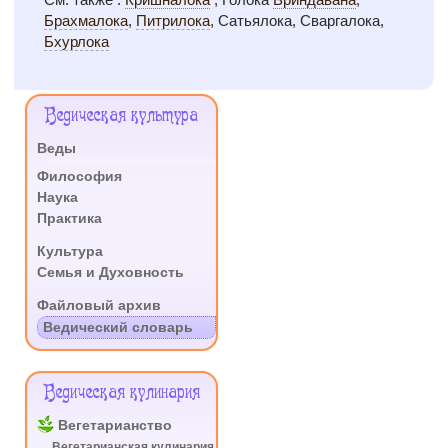
Брахмалока
,
Питрилока
, Сатьялока, Сваргалока,
Бхурлока
Меню
Ведическая культура
Сайта
Веды
.
Философия
Наука
Практика
.
Культура
Семья и Духовность
.
Файловый архив
Ведический словарь
Ведическая кулинария
Вегетарианство
Вегетарианская кулинария