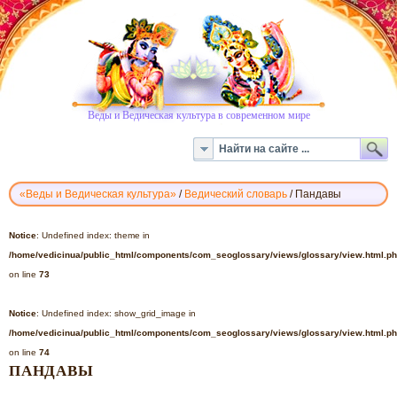
Веды и Ведическая культура в современном мире
«Веды и Ведическая культура»
/
Ведический словарь
/
Пандавы
ВЕДИЧЕСКИЙ
СЛОВАРЬ
Notice
: Undefined index: theme in
-
/home/vedicinua/public_html/components/com_seoglossary/views/glossary/view.html.p
ПАНДАВЫ
on line
73
Notice
: Undefined index: show_grid_image in
/home/vedicinua/public_html/components/com_seoglossary/views/glossary/view.html.p
on line
74
ПАНДАВЫ