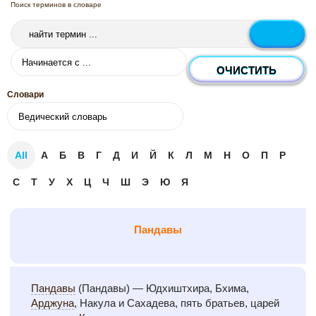
Поиск терминов в словаре
Словари
All
А
Б
В
Г
Д
И
Й
К
Л
М
Н
О
П
Р
С
Т
У
Х
Ц
Ч
Ш
Э
Ю
Я
Пандавы
Пандавы
(Пандавы) — Юдхиштхира, Бхима,
Арджуна
, Накула и Сахадева, пять братьев, царей