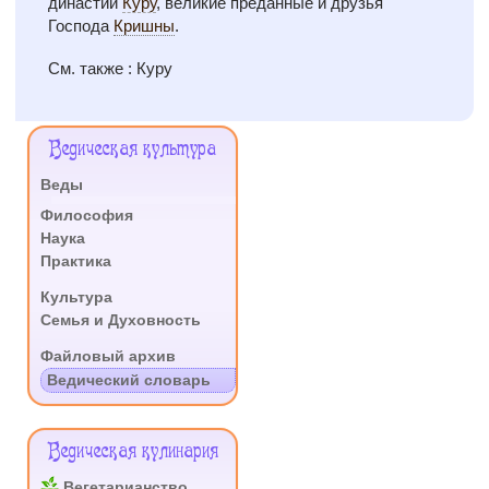
династии
Куру
, великие преданные и друзья
Господа
Кришны
.
См. также : Куру
Меню
Ведическая культура
Сайта
Веды
.
Философия
Наука
Практика
.
Культура
Семья и Духовность
.
Файловый архив
Ведический словарь
Ведическая кулинария
Вегетарианство