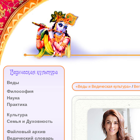
Меню
Ведическая культура
Сайта
Веды
«Веды и Ведическая культура»
/
Вег
.
Философия
Наука
САТИ
Практика
КАЗАНОВА
О
.
Культура
ВЕГЕТАРИАНСТВЕ
Семья и Духовность
.
Файловый архив
Ведический словарь