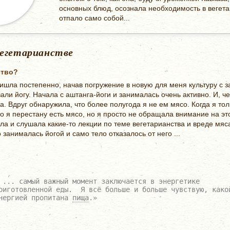
основных блюд, осознала необходимость в вегет
отпало само собой...
вегетарианстве
ство?
ришла постепенно, начав погружение в новую для меня культуру с 
али йогу. Начала с аштанга-йоги и занималась очень активно. И, че
а. Вдруг обнаружила, что более полугода я не ем мясо. Когда я то
то я перестану есть мясо, но я просто не обращала внимание на это
а и слушала какие-то лекции по теме вегетарианства и вреде мяс
 занималась йогой и само тело отказалось от него ...
 ... самый важный момент заключается в энергетике
риготовленной еды. Я всё больше и больше чувствую, како
нергией пропитана
пища
.»