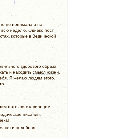
это не понимала и не
а всю неделю. Однако пост
стах, которые в Ведической
равильного здорового образа
скать и находить
смысл жизни
.
себя. Я желаю людям этого.
го.
ющим
стать вегетарианцем
Ведические писания
,
века!
ичная и целебная