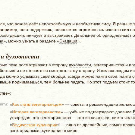
ся, что аскеза даёт непоколебимую и необъятную силу. Я раньше 
например, пост подержишь, появляется огромное количество сил н
орово дисциплинирует и выстраивает. Детальнее об однодневных по
ши
», можно узнать в разделе «
Экадаши
».
 и духовности
орые пока посматривают в сторону
духовности
, вегетарианства и п
 бояться и не стесняться смотреть в эту сторону. Я желаю людям и
да можно услышать своё сердце, всегда можно найти своё, найти 
 выше поднимаешься, тем больнее падать. Но этот подъём стоит то
стве»:
«
Как стать вегетарианцем
» — советы и рекомендации жела
айта:
«
История вегетарианства
» — учёные подтверждают древние
утверждая, что вегетарианство — это изначальная диета чело
«
Ведическая кулинария
» — одна из древнейших, самая практ
вегетарианская кулинария в мире.