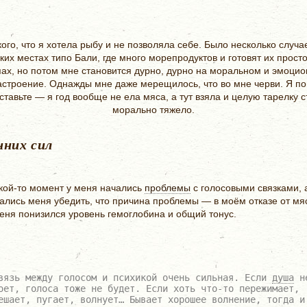
кого, что я хотела рыбу и не позволяла себе. Было несколько случае
ких местах типо Бали, где много морепродуктов и готовят их просто
пах, но потом мне становится дурно, дурно на моральном и эмоцио
астроение. Однажды мне даже мерещилось, что во мне черви. Я п
тавьте — я год вообще не ела мяса, а тут взяла и целую тарелку 
морально тяжело.
них сил
акой-то момент у меня начались
проблемы
с голосовыми связками, 
ались меня убедить, что причина проблемы — в моём отказе от мяс
меня понизился уровень гемоглобина и общий тонус.
вязь между голосом и психикой очень сильная. Если
душа
н
оет, голоса тоже не будет. Если хоть что-то пережимает,
ешает, пугает, волнует… Бывает хорошее волнение, тогда и