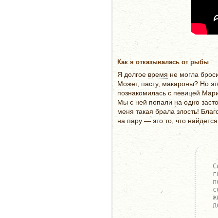
Как я отказывалась от рыбы
Я долгое
время
не могла броси
Может, пасту, макароны? Но эт
познакомилась с певицей Марин
Мы с ней попали на одно засто
меня такая брала злость! Благ
на пару — это то, что найдетс
С
г
п
с
ж
д