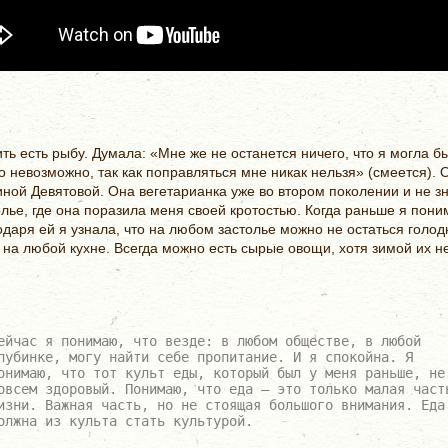
ть есть рыбу. Думала: «Мне же не останется ничего, что я могла бы
о невозможно, так как поправляться мне никак нельзя» (смеется). 
ой Девятовой. Она вегетарианка уже во втором поколении и не зн
лье, где она поразила меня своей кротостью. Когда раньше я поним
одаря ей я узнала, что на любом застолье можно не остаться голо
я на любой кухне. Всегда можно есть сырые овощи, хотя зимой их 
ейчас я понимаю, что везде: в любом обществе, в любой
лубинке, могу найти себе пропитание. И я спокойна. Я
онимаю, что тот культ еды, который был у меня раньше, не
овсем здоровый. Понимаю, что еда — это только малая част
изни. Важная часть, но не стоящая большого внимания. Еда
олжна из культа стать культурой.