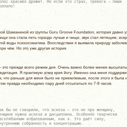
олос красиво дрожит. Но если это страх, тревога — пиши
ропало!
ной Шаманиной из группы Guru Groove Foundation, которая давно уж
пищи она стала петь гораздо лучше и чище, звук стал летящим, иск
ой воды психосоматика. Впоследствии я выявила природу заболев
ри чём. Но это уже другая история.
 — это прежде всего режим дня. Очень важно более менее высыпать
медитация. Я практикую
атма
крия йогу. Именно она меня поддержив
в, что раньше для меня было не приемлемым, после этого я была н
том правда необходимо пару дней отсыпаться по 7-8 часов.
ак бы не говорили, что аскеза — это не про женщину,
енщине нужна аскеза и дисциплина. Особенно творчески
асхлябанным избалованным, как я. Это даёт силу,
нутреннюю собранность и концентрацию.