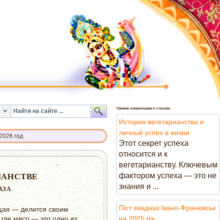
Свежие комментарии к статьям:
История вегетарианства и
личный успех в жизни
2026 год
Этот секрет успеха
относится и к
вегетарианству. Ключевым
фактором успеха — это не
ИАНСТВЕ
знания и ...
АЗА
Піст екадаші Івано-Франківськ
щая — делится своим
 где мясо — это одно из
на 2025 рік