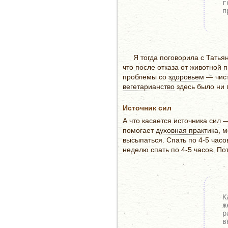
г
п
Я тогда поговорила с Татья
что после отказа от животной 
проблемы со
здоровьем
— чист
вегетарианство
здесь было ни п
Источник сил
А что касается источника сил
помогает
духовная практика
, 
высыпаться. Спать по 4-5 часо
неделю спать по 4-5 часов. По
К
ж
р
в