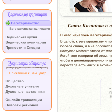
Ведическая кулинария
Вегетарианство
Сати Казанова о 
Вегетарианская кулинария
.
С чего началось вегетариан
Ведическая кухня
В целом, к вегетарианству я п
Ведическая кулинария
болела спина, и мне посоветов
Пряности и Специи
наступил момент отказа от мяс
йогой мне говорили об этом, ч
чтобы я целенаправленно читал
Ведическое общество
перестала есть мясо: я активно
(Международное общество сознания Кришны)
Ближайший к Вам центр
Общество
Духовные учителя
«
Духовные наставники
п
э
.
Он-лайн трансляции
Новости регионов