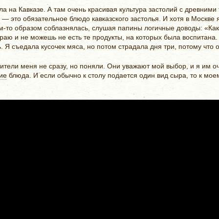
ла на Кавказе. А там очень красивая культура застолий с древним
 — это обязательное блюдо кавказского застолья. И хотя в Москве 
им-то образом соблазнялась, слушая папины логичные доводы: «Как
раю и не можешь не есть те продукты, на которых была воспитана.
Я съедала кусочек мяса, но потом страдала дня три, потому что о
дители меня не сразу, но поняли. Они уважают мой выбор, и я им о
ие
блюда. И если обычно к столу подается один вид сыра, то к мое