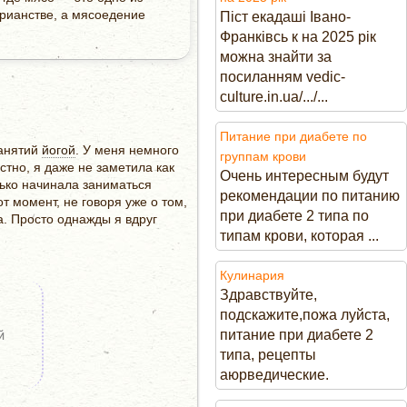
арианстве, а мясоедение
Піст екадаші Івано-
Франківсь к на 2025 рік
можна знайти за
посиланням vedic-
culture.in.ua/.../...
Питание при диабете по
занятий
йогой
. У меня немного
группам крови
стно, я даже не заметила как
Очень интересным будут
лько начинала заниматься
рекомендации по питанию
т момент, не говоря уже о том,
при диабете 2 типа по
а. Просто однажды я вдруг
типам крови, которая ...
Кулинария
Здравствуйте,
подскажите,пожа луйста,
питание при диабете 2
й
типа, рецепты
аюрведические.