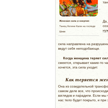
тан
Да,
Женская сила и энергия:
соз
Танец богини Кали на господе
нуж
Шиве
сила направлена на разрушени
ведут себя неподобающе.
Когда женщина теряет си
смеется, открывает какие-то ча
хочется, эта сила уходит.
Как теряется женс
Она из созидательной трансфо
самом деле все, что происход
взглядов и парадигм. Если мы ч
нас тело будет покрыто, и при