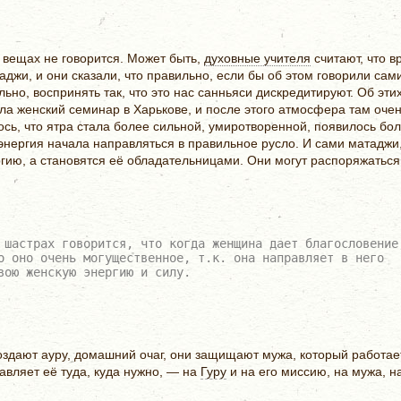
х вещах не говорится. Может быть,
духовные учителя
считают, что в
джи, и они сказали, что правильно, если бы об этом говорили сам
ьно, воспринять так, что это нас санньяси дискредитируют. Об эти
ла женский семинар в Харькове, и после этого атмосфера там оче
ось, что ятра стала более сильной, умиротворенной, появилось бо
а энергия начала направляться в правильное русло. И сами матаджи
ргию, а становятся её обладательницами. Они могут распоряжаться
 шастрах говорится, что когда женщина дает благословение
о оно очень могущественное, т.к. она направляет в него
вою женскую энергию и силу.
здают ауру, домашний очаг, они защищают мужа, который работает
авляет её туда, куда нужно, — на
Гуру
и на его миссию, на мужа, н