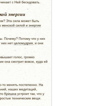
ачинает с Ней беседовать.
кой энергии
аем? Эта сила может быть
му
женской силой и энергие
лы. Почему? Потому что у них
 них нет
целомудрия
, и они
овышает голос, громко
ыми она смотрит вовсю, куда ей
о-то менять постепенно. На
аний, наших медитаций,
 то
Кришна
устроит так, что у
простые технические вещи.