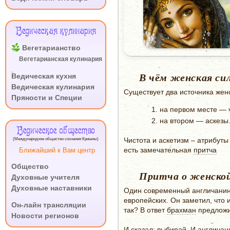
Ведическая кулинария
Вегетарианство
Вегетарианская кулинария
.
Ведическая кухня
В чём женская сила
Ведическая кулинария
Существует два источника жен
Пряности и Специи
на первом месте — 
на втором — аскезы
Ведическое общество
Чистота и аскетизм – атрибуты
(Международное общество сознания Кришны)
есть замечательная
притча
Ближайший к Вам центр
Общество
Притча о женской 
Духовные учителя
Духовные наставники
Один современный англичанин,
.
европейских. Он заметил, что 
Он-лайн трансляции
так? В ответ
брахман
предложил
Новости регионов
И сказал: выбирай. И англичани