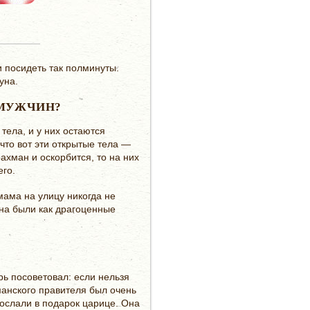
 посидеть так полминуты.
уна.
 МУЖЧИН?
тела, и у них остаются
что вот эти открытые тела —
ахман и оскорбится, то на них
его.
мама на улицу никогда не
на были как драгоценные
рь посоветовал: если нельзя
манского правителя был очень
послали в подарок царице. Она