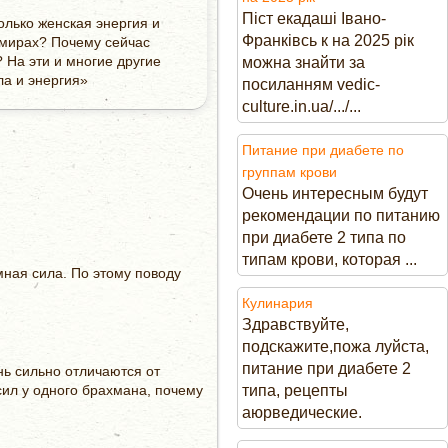
Піст екадаші Івано-
олько женская энергия и
Франківсь к на 2025 рік
 мирах? Почему сейчас
На эти и многие другие
можна знайти за
ла и энергия»
посиланням vedic-
culture.in.ua/.../...
Питание при диабете по
группам крови
Очень интересным будут
рекомендации по питанию
при диабете 2 типа по
типам крови, которая ...
мная сила. По этому поводу
Кулинария
Здравствуйте,
подскажите,пожа луйста,
питание при диабете 2
ь сильно отличаются от
осил у одного брахмана, почему
типа, рецепты
аюрведические.