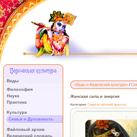
Меню
Ведическая культура
Сайта
Веды
«Веды и Ведическая культура»
/
Сем
.
Философия
Наука
ЖЕНСКАЯ
Женская сила и энергия
Практика
СИЛА
Категория:
Cекреты женской красоты
И
.
Культура
ЭНЕРГИЯ
Семья и Духовность
.
Файловый архив
Ведический словарь