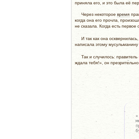
приняла его, и это была её пе
Через некоторое
время
прав
когда она его прочла, произош
не сказала. Когда есть первое 
И так как она осквернилась
написала этому мусульманину о
Так и случилось: правитель
ждала тебя!», он презрительно
«
м
п
б