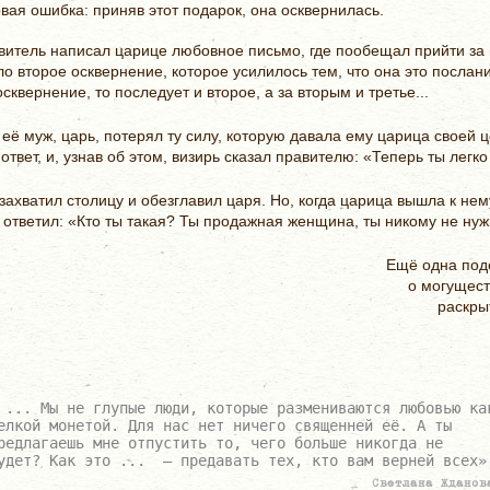
рвая ошибка: приняв этот подарок, она осквернилась.
итель написал царице любовное письмо, где пообещал прийти за не
ло второе осквернение, которое усилилось тем, что она это послан
осквернение, то последует и второе, а за вторым и третье...
, её муж, царь, потерял ту силу, которую давала ему царица свое
твет, и, узнав об этом, визирь сказал правителю: «Теперь ты легк
 захватил столицу и обезглавил царя. Но, когда царица вышла к нем
 ответил: «Кто ты такая? Ты продажная женщина, ты никому не нуж
Ещё одна под
о могущест
раскры
 ... Мы не глупые люди, которые размениваются любовью ка
елкой монетой. Для нас нет ничего священней её. А ты
редлагаешь мне отпустить то, чего больше никогда не
удет? Как это ... — предавать тех, кто вам верней всех»
Светлана Жданов