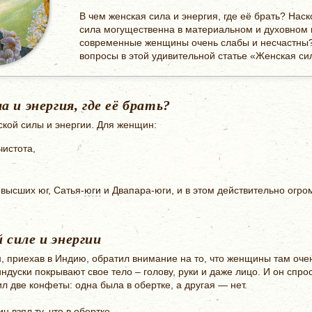
В чем женская сила и энергия, где её брать? Наск
сила могущественна в материальном и духовном
современные женщины очень слабы и несчастны? 
вопросы в этой удивительной статье «Женская си
 и энергия, где её брать?
ской силы и энергии. Для женщин:
чистота,
.
 высших юг, Сатья-
юги
и Двапара-юги, и в этом действительно огро
силе и энергии
 приехав в Индию, обратил внимание на то, что женщины там очен
индуски покрывают свое тело – голову, руки и даже лицо. И он спр
 две конфеты: одна была в обертке, а другая — нет.
н взял ту, что в обертке.