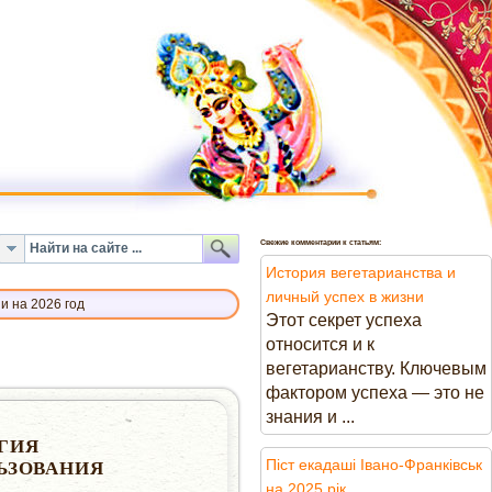
Свежие комментарии к статьям:
История вегетарианства и
личный успех в жизни
и на 2026 год
Этот секрет успеха
относится и к
вегетарианству. Ключевым
фактором успеха — это не
знания и ...
ГИЯ
Піст екадаші Івано-Франківськ
ЬЗОВАНИЯ
на 2025 рік