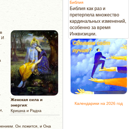
Библия
Библия как раз и
претерпела множество
кардинальных изменений,
особенно за время
в
Инквизиции.
. И
.
а
.
Женская сила и
Календарики на 2026 год
энергия
:
и,
Кришна
и Радха
рением. Он ложится, и Она