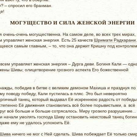
? – спросил его брахман.
е!
МОГУЩЕСТВО И СИЛА ЖЕНСКОЙ ЭНЕРГИИ
 очень-очень могущественна. На самом деле, во всех трех мирах, 
м управляет женская энергия. Есть 25 качеств
Шримати Радхарани
ееся самым главным, – то, что она держит Кришну под контролем
всем управляет женская энергия – Дурга деви. Богиня Кали — одн
 жены Шивы; олицетворение грозного аспекта Его божественной
нажды, победив в битве с великим демоном Махиша и празднуя по
му поводу победу, Кали пустилась в пляс. Это был невероятно
ргичный танец, который выдавал Её искреннюю радость от победы
степенно Её движения становились всё более порывистыми, а всё
руг всё больше и больше сотрясалось. Миру грозило разрушение...
и начали умолять господа Шиву остановить неистовый танец богин
даже ему не удалось успокоить Её.
Шива
ничего не мог с Ней сделать. Шива побеждает Её только сми