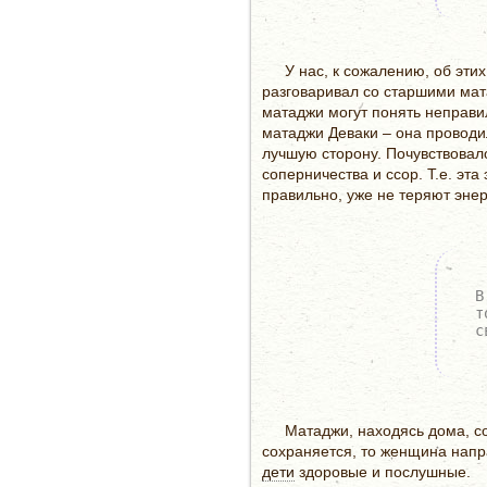
У нас, к сожалению, об эти
разговаривал со старшими мата
матаджи могут понять неправил
матаджи Деваки – она проводи
лучшую сторону. Почувствовал
соперничества и ссор. Т.е. эт
правильно, уже не теряют эне
В
т
с
Матаджи, находясь дома, со
сохраняется, то женщина напр
дети
здоровые и послушные.