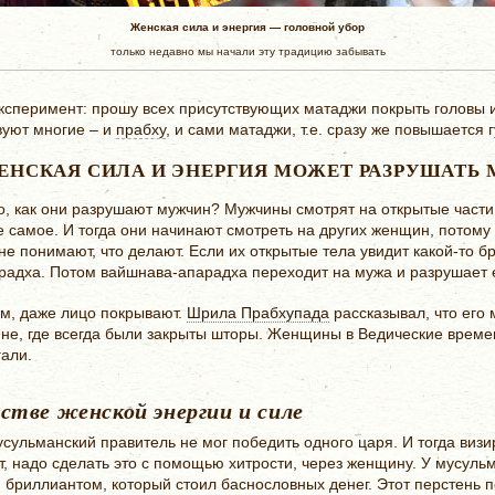
Женская сила и энергия — головной убор
только недавно мы начали эту традицию забывать
эксперимент: прошу всех присутствующих матаджи покрыть головы и
вуют многие – и
прабху
, и сами матаджи, т.е. сразу же повышается г
ЕНСКАЯ СИЛА И ЭНЕРГИЯ МОЖЕТ РАЗРУШАТЬ
о, как они разрушают мужчин? Мужчины смотрят на открытые части 
 самое. И тогда они начинают смотреть на других женщин, потому 
 понимают, что делают. Если их открытые тела увидит какой-то бр
радха. Потом вайшнава-апарадха переходит на мужа и разрушает 
том, даже лицо покрывают.
Шрила Прабхупада
рассказывал, что его 
ине, где всегда были закрыты шторы. Женщины в Ведические време
гали.
стве женской энергии и силе
мусульманский правитель не мог победить одного царя. И тогда визи
т, надо сделать это с помощью хитрости, через женщину. У мусуль
 бриллиантом, который стоил баснословных денег. Этот перстень 