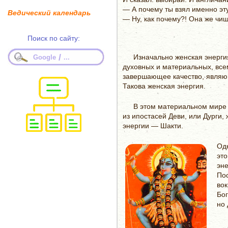
— А почему ты взял именно эту
Ведический календарь
— Ну, как почему?! Она же чищ
Поиск по сайту:
/
Изначально женская энергия
Google
...
духовных и материальных, все
завершающее качество, являющ
Такова женская энергия.
В этом материальном мире 
из ипостасей Деви, или Дурги,
энергии — Шакти.
Од
это
эне
По
вок
Бог
но 