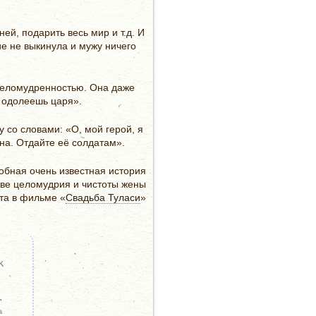
й, подарить весь мир и т.д. И
ие не выкинула и мужу ничего
й целомудренностью. Она даже
о одолеешь царя».
у со словами: «О, мой герой, я
на. Отдайте её солдатам».
обная очень известная история
ве целомудрия и чистоты жены
та в фильме «
Свадьба Туласи
»
к
.
а