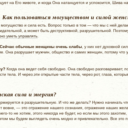
цует на Его животе, и когда Она натанцуется и успокоится, Шива н
Как пользоваться могуществом и силой женс
 могущество и сила есть. Вопрос только в том — что мы с ней дел
идательной, а может быть деструктивной, разрушительной. Поэто
но уметь управлять
.
Сейчас обычные женщины очень слабы
, у них нет духовной си
е. Она разрушает мужчин, общество и самих женщин, потому что у
лу?
Когда она ведет себя свободно. Она свободно разговаривает, п
сти тела. И через эти открытые части тела, через рот, глаза, котор
кая сила и энергия?
рмируется в разрушительную. И что же делать? Нужно начинать чт
ит вовне, — это отражение нашего сознания, отражение наших жел
его-то не хотим, этого никогда не будет, но если мы этого захотим,
 этом мы будем выглядеть очень модно и привлекательно. Все это 