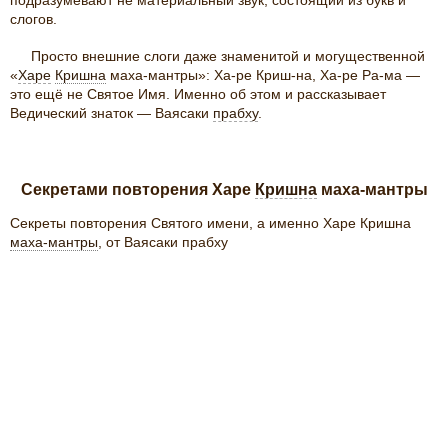
подразумевают не материальный звук, состоящий из букв и
слогов.
Просто внешние слоги даже знаменитой и могущественной
«
Харе
Кришна
маха-мантры»: Ха-ре Криш-на, Ха-ре Ра-ма —
это ещё не Святое Имя. Именно об этом и рассказывает
Ведический знаток — Ваясаки
прабху
.
Секретами повторения Харе
Кришна
маха-мантры
Секреты повторения Святого имени, а именно Харе Кришна
маха-мантры
, от Ваясаки прабху