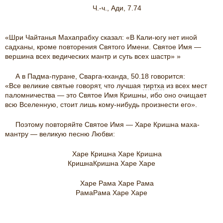
Ч.-ч., Ади, 7.74
«Шри Чайтанья Махапрабху сказал: «В Кали-югу нет иной
садханы, кроме повторения Святого Имени. Святое Имя —
вершина всех ведических мантр и суть всех шастр» »
А в Падма-пуране, Сварга-кханда, 50.18 говорится:
«Все великие святые говорят, что лучшая
тиртха
из всех мест
паломничества — это Святое Имя Кришны, ибо оно очищает
всю Вселенную, стоит лишь кому-нибудь произнести его».
Поэтому повторяйте Святое Имя — Харе Кришна маха-
мантру — великую песню Любви:
Харе Кришна Харе Кришна
КришнаКришна Харе Харе
Харе Рама Харе Рама
РамаРама Харе Харе