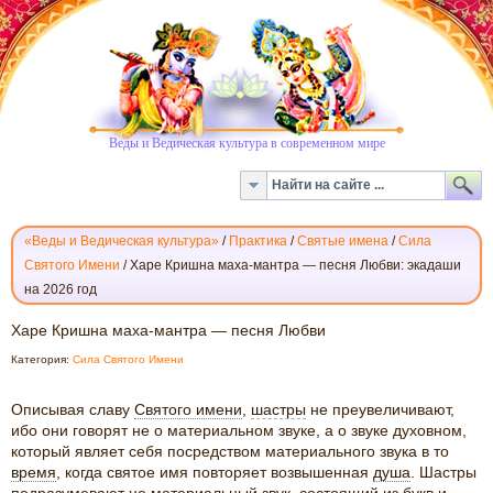
Веды и Ведическая культура в современном мире
«Веды и Ведическая культура»
/
Практика
/
Святые имена
/
Сила
Святого Имени
/
Харе Кришна маха-мантра — песня Любви: экадаши
на 2026 год
ХАРЕ
Харе Кришна маха-мантра — песня Любви
КРИШНА
Категория:
Сила Святого Имени
МАХА-
МАНТРА
Описывая славу
Святого имени
,
шастры
не преувеличивают,
—
ибо они говорят не о материальном звуке, а о звуке духовном,
ПЕСНЯ
который являет себя посредством материального звука в то
ЛЮБВИ
время
, когда святое имя повторяет возвышенная
душа
. Шастры