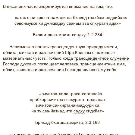
В писаниях часто акцентируется внимание на том, что:
«атах шри-кршна-намади на бхавед грахйам индрийаих
севонмукхе хи джихвадау свайам эва спхуратй адах»
Бхакти-раса-мрита-синдху, 1.2.234
Невозможно понять трансцендентную природу имени,
облика, качеств и развлечений Шри Кришны с помощью
материальных чувств. Только когда
трансцендентное
служение
Господу духовно поглощает человека, трансцендентные имя,
облик, качества и развлечения Господа являют ему себя
«вичитра-лила -раса-сагарасйа
прабхор вичитрат спхуритат
прасадат
вичитра-санкиртана-мадхури са
на ту сва-йатнад ити
садху
сидхйет»
Брихад-бхагаватамрита, 2.3.168
«Только по удивительной милости Господа, нектарного