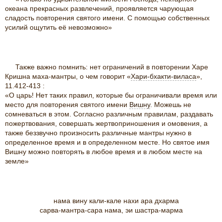
океана прекрасных развлечений, проявляется чарующая
сладость повторения святого имени. С помощью собственных
усилий ощутить её невозможно»
Также важно помнить: нет ограничений в повторении Харе
Кришна маха-мантры, о чем говорит «
Хари-бхакти-виласа
»,
11.412-413 :
«О царь! Нет таких правил, которые бы ограничивали время или
место для повторения святого имени
Вишну
. Можешь не
сомневаться в этом. Согласно различным правилам, раздавать
пожертвования, совершать жертвоприношения и омовения, а
также беззвучно произносить различные мантры нужно в
определенное время и в определенном месте. Но святое имя
Вишну можно повторять в любое время и в любом месте на
земле»
нама вину кали-кале нахи ара дхарма
сарва-мантра-сара нама, эи шастра-марма