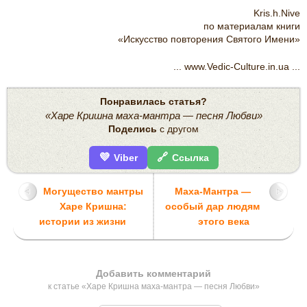
Kris.h.Nive
по материалам книги
«Искусство повторения Святого Имени»
... www.Vedic-Culture.in.ua ...
Понравилась статья?
«Харе Кришна маха-мантра — песня Любви»
Поделись
с другом
💜
🔗
Viber
Ссылка
Могущество мантры
Маха-Мантра —
Харе Кришна:
особый дар людям
истории из жизни
этого века
Добавить комментарий
к статье «Харе Кришна маха-мантра — песня Любви»