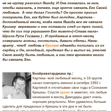
не на шутку разозлил Яшоду. И Она погналась за ним,
чтобы наказать, а точнее, еще крепче связать Его Своей
любовью. А что делал Господь? Он просто просил
покормить Его, как будто был голоден...Картика -
долгожданный месяц, когда мама
Яшода
все же связала
Кришну веревками и они оставили след из трех линий,
что до сих пор украшают Его живот»(«Става мала»
Шрила Рупа
Госвами
) . И преданные в этот месяц
совершали аскезы, постились, давали обеты, Нама-
врату , чтоб любовь к
Кришне
однажды полилась из их
сердец и Он, голодный, прибежал бы и выпил ее, утоляя
Свою жажду быть любимым, а они тем временем могли
бы связать Его.
Бхайраватарджака пр.:
Картика- мой любимый месяц; я 16 кругов
начал повторять именно в октябре 1992 г.
Картикой я отсчитываю свои годы в Сознании
Кришны. Спустя
время
я заметил, что любые
начинания в месяц Дамодары дают очень
хорошие результаты. Мне удавалось больше
сделать для преданных и Кришны в эти дни и не было