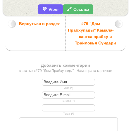
💜
🔗
Viber
Ссылка
Вернуться в раздел
#79 "Дом
Прабхупады" Камала-
кантха прабху и
Трайлокья Сундари
Добавить комментарий
к статье «#79 "Дом Прабхупады" - Нама врата картика»
Имя (*)
E-Mail (*)
Тема (*)