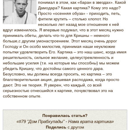
понимал в этом, как «баран в звездах». Какой
Дамодара? Какая картика? Кому это надо?
Просто «осенняя обуза» - приходить, петь,
фитили крутить – столько хлопот. Но
несколько лет назад мое отношение к ней
вдруг изменилось. Я впервые подумал, что в этот месяц нужно
принимать обеты, делать что-то для Кришны – немного
больше,с другим умонастроением. Этот месяц очень дорог
Господу и Он особо милостив, принимая наши неуклюжие
попытки удовлетворить Его. Картика – это наш шанс, когда имея
решительность, сильное желание, целеустремленность и
небольшие усилия (т.е. на которые мы способны) мы можем
убедить Кришну, что достойны самого ценного дара.
Безусловно, мы должны всегда просить, но картика – это
благотворительная акция, дешевая расподажа, когда просто
дают. Это не теория. Я уверен, что каждый, со всей
серьезностью отнесшийся к картике, почувствовал это на
собственном опыте.
Понравилась статья?
«#79 "Дом Прабхупады" - Нама врата картика»
Поделись
с другом