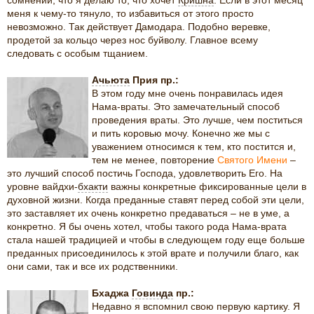
сомнений, что я делаю то, что хочет
Кришна
. Если в этот месяц
меня к чему-то тянуло, то избавиться от этого просто
невозможно. Так действует Дамодара. Подобно веревке,
продетой за кольцо через нос буйволу. Главное всему
следовать с особым тщанием.
Ачьюта
Прия пр.:
В этом году мне очень понравилась идея
Нама-враты. Это замечательный способ
проведения враты. Это лучше, чем поститься
и пить коровью мочу. Конечно же мы с
уважением относимся к тем, кто постится и,
тем не менее, повторение
Святого Имени
–
это лучший способ постичь Господа, удовлетворить Его. На
уровне вайдхи-
бхакти
важны конкретные фиксированные цели в
духовной жизни. Когда преданные ставят перед собой эти цели,
это заставляет их очень конкретно предаваться – не в уме, а
конкретно. Я бы очень хотел, чтобы такого рода Нама-врата
стала нашей традицией и чтобы в следующем году еще больше
преданных присоединилось к этой врате и получили благо, как
они сами, так и все их родственники.
Бхаджа
Говинда
пр.:
Недавно я вспомнил свою первую картику. Я