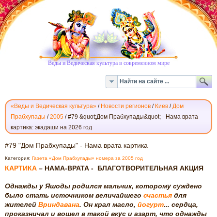
Веды и Ведическая культура в современном мире
«Веды и Ведическая культура»
/
Новости регионов
/
Киев
/
Дом
Прабхупады
/
2005
/
#79 &quot;Дом Прабхупады&quot; - Нама врата
картика: экадаши на 2026 год
#79
#79 "Дом Прабхупады" - Нама врата картика
"ДОМ
Категория:
Газета «Дом Прабхупады» номера за 2005 год
ПРАБХУПАДЫ"
КАРТИКА
– НАМА-ВРАТА - БЛАГОТВОРИТЕЛЬНАЯ АКЦИЯ
-
НАМА
Однажды у Яшоды родился мальчик, которому суждено
ВРАТА
было стать источником величайшего
счастья
для
КАРТИКА
жителей
Вриндавана
. Он крал масло,
йогурт
... сердца,
проказничал и вошел в такой вкус и азарт, что однажды