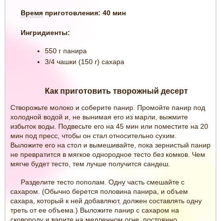
Время
приготовления: 40 мин
Ингридиенты:
550 г панира
3/4 чашки (150 г) сахара
Как приготовить творожный десерт
Створожьте молоко и соберите панир. Промойте панир под
холодной водой и, не вынимая его из марли, выжмите
избыток воды. Подвесьте его на 45 мин или поместите на 20
мин под пресс, чтобы он стал относительно сухим.
Выложите его на стол и вымешивайте, пока зернистый панир
не превратится в мягкое однородное тесто без комков. Чем
мягче будет тесто, тем лучше получится сандеш.
Разделите тесто пополам. Одну часть смешайте с
сахаром. (Обычно берется половина панира, и объем
сахара, который к ней добавляют, должен составлять одну
треть от ее объема.) Выложите панир с сахаром на
сковороду и варите на медленном огне, постоянно