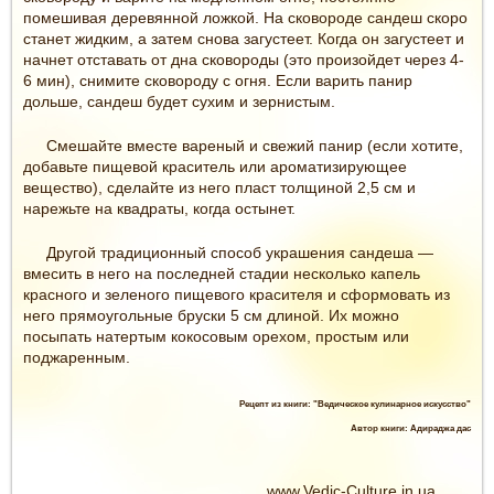
помешивая деревянной ложкой. На сковороде сандеш скоро
станет жидким, а затем снова загустеет. Когда он загустеет и
начнет отставать от дна сковороды (это произойдет через 4-
6 мин), снимите сковороду с огня. Если варить панир
дольше, сандеш будет сухим и зернистым.
Смешайте вместе вареный и свежий панир (если хотите,
добавьте пищевой краситель или ароматизирующее
вещество), сделайте из него пласт толщиной 2,5 см и
нарежьте на квадраты, когда остынет.
Другой традиционный способ украшения сандеша —
вмесить в него на последней стадии несколько капель
красного и зеленого пищевого красителя и сформовать из
него прямоугольные бруски 5 см длиной. Их можно
посыпать натертым кокосовым орехом, простым или
поджаренным.
Рецепт из книги: "Ведическое кулинарное искусство"
Автор книги: Адираджа дас
... ... www.Vedic-Culture.in.ua ... ...