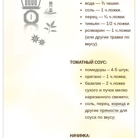
вода — ¾ чашки.
соль — 1 ч.ложки.
перец — ¼ ч.ложки.
тимьян — 1/2 ч.ложки.
розмарин — 1 ч.ложки
(или другие травки по
вкусу).
ТОМАТНЫЙ СОУС:
помидоры – 4-5 штук;
орегано – 1 ч.ложка;
базилик – 2 ч.ложки
сухого и пучок мелко
нарезанного свежего;
соль, перец,
корица
и
другие
пряности
для
соуса по вкусу;
НАЧИНКА: