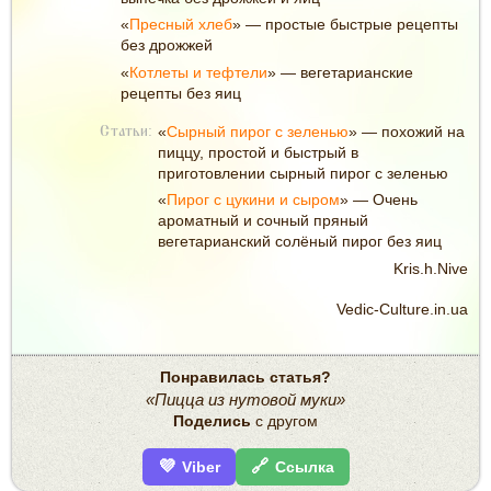
«
Пресный хлеб
» — простые быстрые рецепты
без дрожжей
«
Котлеты и тефтели
» — вегетарианские
рецепты без яиц
«
Сырный пирог с зеленью
» — похожий на
Статьи:
пиццу, простой и быстрый в
приготовлении сырный пирог с зеленью
«
Пирог с цукини и сыром
» — Очень
ароматный и сочный пряный
вегетарианский солёный пирог без яиц
Kris.h.Nive
Vedic-Culture.in.ua
Понравилась статья?
«Пицца из нутовой муки»
Поделись
с другом
💜
🔗
Viber
Ссылка