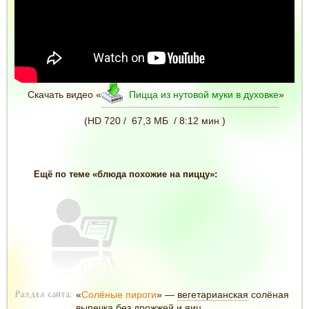
Скачать видео «
Пицца из нутовой муки в духовке
»
(HD 720 / 67,3 МБ / 8:12 мин )
Ещё по теме «блюда похожие на пиццу»:
«
Солёные пироги
» —
вегетарианская
солёная
Раздел сайта:
выпечка без дрожжей и яиц