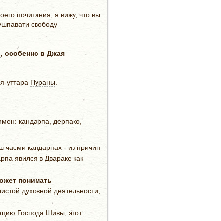
его почитания, я вижу, что вы
Пушпавати свободу
и
, особенно в Джая
ья-уттара
Пураны
.
мен: кандарпа, дерпако,
ш часми кандарпах - из причин
рпа явился в Двараке как
ожет понимать
чистой духовной деятельности,
ацию Господа Шивы, этот