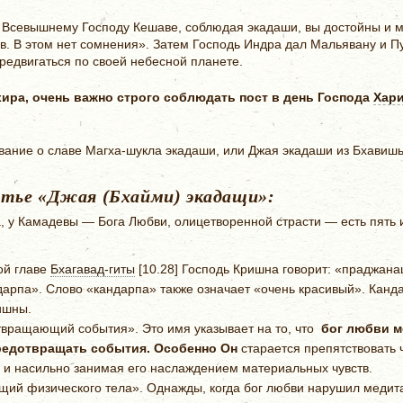
 Всевышнему Господу Кешаве, соблюдая экадаши, вы достойны и мо
ов. В этом нет сомнения». Затем Господь Индра дал Мальявану и 
редвигаться по своей небесной планете.
ра, очень важно строго соблюдать пост в день Господа
Хар
ование о славе Магха-шукла экадаши, или Джая экадаши из Бхавиш
тье «Джая (Бхайми) экадащи»:
 у Камадевы — Бога Любви, олицетворенной страсти — есть пять и
ой главе
Бхагавад-гиты
[10.28] Господь Кришна говорит: «праджана
арпа». Слово «кандарпа» также означает «очень красивый». Канда
ишны.
ращающий события». Это имя указывает на то, что
бог любви м
редотвращать события. Особенно Он
старается препятствовать 
 и насильно занимая его наслаждением материальных чувств.
ий физического тела». Однажды, когда бог любви нарушил медит