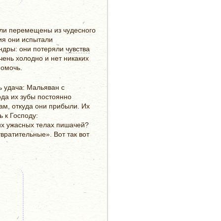
ыли перемещены из чудесного
ия они испытали
Индры: они потеряли
чувства
чень холодно и нет никаких
помочь.
ь удача: Мальяван с
ода их зубы постоянно
ам, откуда они прибыли. Их
 к Господу:
тих ужасных телах пишачей?
вратительные». Вот так вот