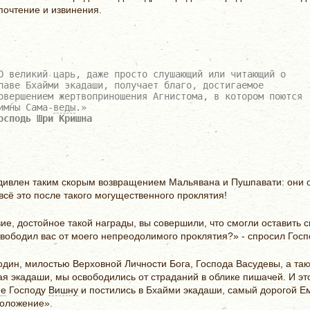
почтение и извинения.
О великий царь, даже просто слушающий или читающий о
лаве Бхайми экадаши, получает благо, достигаемое
овершением жертвоприношения Агнистома, в котором поются
имны Сама-
веды
.»
осподь Шри Кришна
дивлен таким скорым возвращением Мальявана и Пушпавати: они 
 всё это после такого могущественного проклятия!
е, достойное такой награды, вы совершили, что смогли оставить с
свободил вас от моего непреодолимого проклятия?» - спросил Госп
один, милостью Верховной Личности Бога, Господа Васудевы, а так
 экадаши, мы освободились от страданий в облике пишачей. И это 
ие
Господу
Вишну
и постились в Бхайми экадаши, самый дорогой Ем
положение».