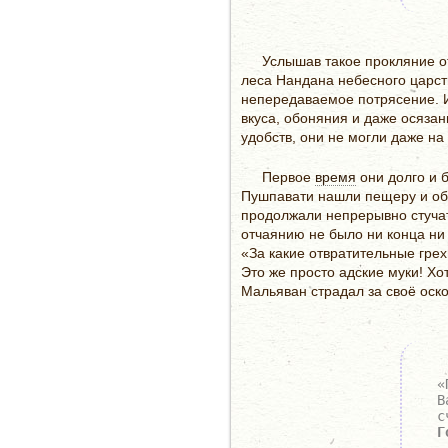
Услышав такое прокляние о
леса Нандана небесного царст
непередаваемое потрясение.
вкуса, обоняния и даже осязан
удобств, они не могли даже на
Первое
время
они долго и 
Пушпавати нашли пещеру и обу
продолжали непрерывно стучать
отчаянию не было ни конца ни
«За какие отвратительные грех
Это же просто адские муки! Хо
Мальяван страдал за своё оск
«
В
с
Г