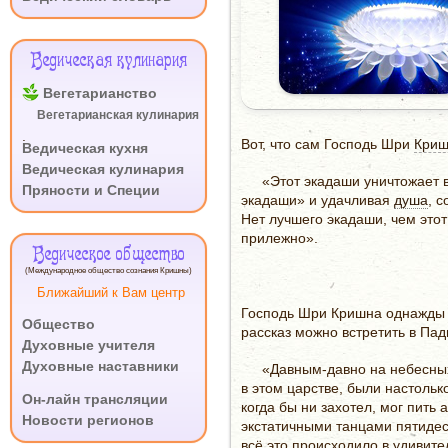
Ведическая кулинария
Вегетарианство
Вегетарианская кулинария
.
Вот, что сам Господь Шри
Криш
Ведическая кухня
Ведическая кулинария
«Этот экадаши уничтожает 
Пряности и Специи
экадаши» и удачливая
душа
, 
Нет лучшего экадаши, чем этот
прилежно».
Ведическое общество
(Международное общество сознания Кришны)
Ближайший к Вам центр
Господь Шри Кришна однажды п
Общество
раcсказ можно встретить в Па
Духовные учителя
Духовные наставники
«Давным-давно на небесны
.
в этом царстве, были настольк
Он-лайн трансляции
когда бы ни захотел, мог пит
Новости регионов
экстатичными танцами пятидес
всё это происходило в удивит