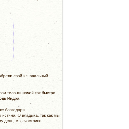
обрели свой изначальный
вои тела пишачей так быстро
одь Индра.
же благодаря
истина. О владыка, так как мы
у день, мы счастливо