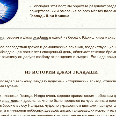
«Соблюдая этот пост, вы обретёте результат разд
пожертвований и омовения во всех местах палом
Господь Шри
Кришна
на
говорил о
Джая
экадаши
в одной из бесед с Юдхиштхира махар
все последствия грехов и демонические влияния, воздействующие 
соблюдающая пост в этот священный день, облегчает тяжелое брем
: воистину он дарует свободу от рождения и
смерти
. Его надо почи
ИЗ ИСТОРИИ ДЖАЯ ЭКАДАШИ
оведал великому Пандаву чудесный исторический эпизод, относящ
дма Пуране.
х планетах Господь
Индра
очень хорошо правил своим небесным ц
о
счастливы
и довольны, что не было пределов их чувственным нас
ь амброзию в лесу Нандана, чудесно украшенном цветами париджата
яти миллионов небесных девушек апсар, танцевавших исключитель
ельной атмосфере несравненно красивых песен множества сладког