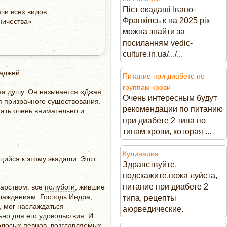
Піст екадаші Івано-
ачи всех видов
Франківсь к на 2025 рік
ничества»
можна знайти за
посиланням vedic-
culture.in.ua/.../...
аджей:
Питание при диабете по
группам крови
на душу. Он называется «Джая
Очень интересным будут
я призрачного существования.
рекомендации по питанию
тать очень внимательно и
при диабете 2 типа по
типам крови, которая ...
Кулинария
ийся к этому экадаши. Этот
Здравствуйте,
подскажите,пожа луйста,
питание при диабете 2
арством: все
полубоги
, жившие
лаждениям. Господь Индра,
типа, рецепты
, мог наслаждаться
аюрведические.
но для его удовольствия. И
олосых певцов, возглавляемых