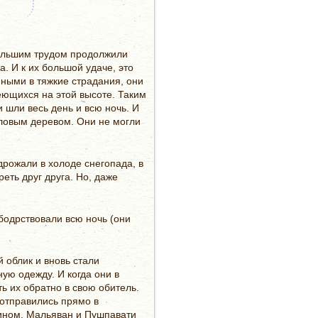
большим трудом продолжили
. И к их большой удаче, это
нными в тяжкие страдания, они
меющихся на этой высоте. Таким
 шли весь день и всю ночь. И
аловым деревом. Они не могли
дрожали в холоде снегопада, в
реть друг друга. Но, даже
 бодрствовали всю ночь (они
 облик и вновь стали
ю одежду. И когда они в
ь их обратно в свою обитель.
 отправились прямо в
дином, Мальяван и Пушпавати