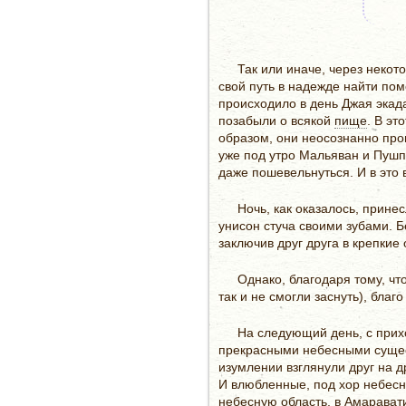
Так или иначе, через неко
свой путь в надежде найти пом
происходило в день Джая экад
позабыли о всякой
пище
. В эт
образом, они неосознанно пр
уже под утро Мальяван и Пушп
даже пошевельнуться. И в это 
Ночь, как оказалось, прин
унисон стуча своими зубами. Бе
заключив друг друга в крепкие
Однако, благодаря тому, чт
так и не смогли заснуть), бла
На следующий день, с прих
прекрасными небесными сущес
изумлении взглянули друг на д
И влюбленные, под хор небесн
небесную область, в Амарават