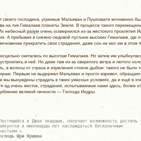
т своего господина, угрюмые Мальяван и Пушпавати мгновенно б
ва на пик Гималаев планеты Земля. В процессе такого перемещен
 Их небесный
разум
очень осквернился из-за жестокого проклятия 
ия. А пребывая в снежно-ледовой пустыне высоких Гималаев, где о
 мгновение прекратить свои страдания, даже сон не мог им в этом 
бесцельно скитались по высотам Гималаев. Но затем им улыбнулас
строились в ней. Но даже там из-за свирепого ветра и лютого хол
, а волосы от страха и изумления стояли дыбом: такого не было т
 краю. Первым не выдержал Мальяван и просто взревел, обращаясь
и мы вынуждены страдать в таких ужасных условиях, да и ещё в э
тя ад очень жесток, страдания, испытываемые нами здесь, более от
орбление великой личности — Господа Индры.
Постящийся в Джая экадаши, получает возможность достичь
айкунтхи и миллиарды лет наслаждаться бесконечным
частьем.»
осподь Шри Кришна