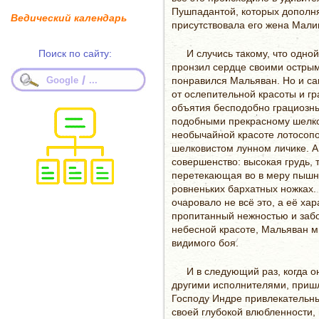
Пушпадантой, которых дополн
Ведический календарь
присутствовала его жена Мали
Поиск по сайту:
И случись такому, что одно
пронзил сердце своими остры
/
Google
...
понравился Мальяван. Но и са
от ослепительной красоты и гр
объятия бесподобно грациозн
подобными прекрасному шелков
необычайной красоте лотосопо
шелковистом лунном личике. А
совершенство: высокая грудь, 
перетекающая во в меру пышн
ровненьких бархатных ножках.
очаровало не всё это, а её хар
пропитанный нежностью и забо
небесной красоте, Мальяван м
видимого боя.
И в следующий раз, когда 
другими исполнителями, пришл
Господу Индре привлекательны
своей глубокой влюбленности,