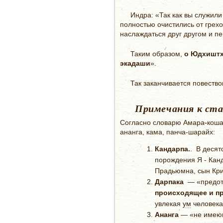
Индра: «Так как вы служили
полностью очистились от грех
наслаждаться друг другом и пе
Таким образом,
о Юдхиштхи
экадаши
».
Так заканчивается повеств
Примечания к ста
Согласно словарю Амара-коша,
ананга, кама, панча-шарайх:
Кандарпа.
. В десят
порождения Я - Канд
Прадьюмна, сын Кр
Дарпака
— «предотв
происходящее и п
увлекая
ум
человека
Ананга
— «не имеющ