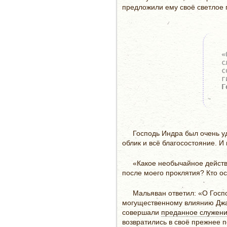
предложили ему своё светлое 
«
с
с
г
Г
Господь Индра был очень у
облик и всё благосостояние. И
«Какое необычайное действи
после моего проклятия? Кто о
Мальяван ответил: «О Госп
могущественному влиянию Джая
совершали
преданное служен
возвратились в своё прежнее 