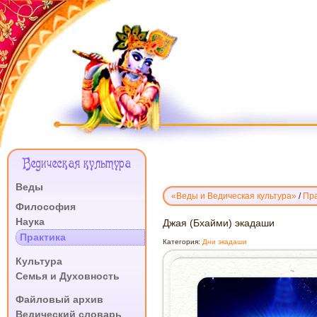
Меню
Ведическая культура
Сайта
Веды
«Веды и Ведическая культура»
/
Пра
.
Философия
Наука
ДЖАЯ
Джая (Бхайми) экадаши
(БХАЙМИ)
Практика
Категория:
Дни экадаши
ЭКАДАШИ
.
Культура
Семья и Духовность
.
Файловый архив
Ведический словарь