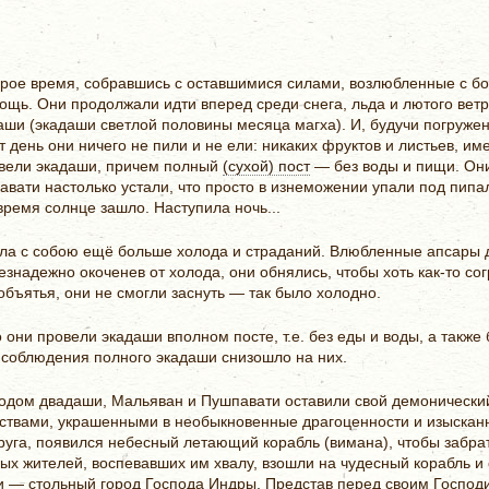
торое время, собравшись с оставшимися силами, возлюбленные с 
ощь. Они продолжали идти вперед среди снега, льда и лютого ветра
аши (экадаши светлой половины месяца магха). И, будучи погруже
от день они ничего не пили и не ели: никаких фруктов и листьев, и
овели экадаши, причем полный
(сухой) пост
— без воды и пищи. Они
авати настолько устали, что просто в изнеможении упали под пип
время солнце зашло. Наступила ночь...
есла с собою ещё больше холода и страданий. Влюбленные апсары 
знадежно окоченев от холода, они обнялись, чтобы хоть как-то сог
 объятья, они не смогли заснуть — так было холодно.
о они провели экадаши вполном посте, т.е. без еды и воды, а также
го соблюдения полного экадаши снизошло на них.
одом двадаши, Мальяван и Пушпавати оставили свой демонический
твами, украшенными в необыкновенные драгоценности и изысканну
руга, появился небесный летающий корабль (вимана), чтобы забрат
ых жителей, воспевавших им хвалу, взошли на чудесный корабль и
и — стольный город Господа Индры. Представ перед своим Госпо