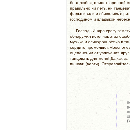
бога любви, олицетворенной ст
правильно ни петь, ни танцеват
фальшивили и сбивались с ри
господином и владыкой небесн
Господь Индра сразу замет
обнаружил источник этих ошиб
музыке и асинхронностью в тан
сердито промолвил: «Бесполез
оцепенении от увлечения друг 
танцевать для меня! Да как вы
пишачи (черти). Отправляйтес
В
в
в
о
Г