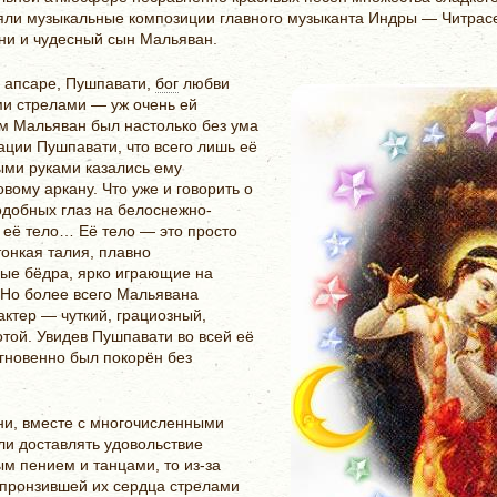
яли музыкальные композиции главного музыканта Индры — Читрасе
ни и чудесный сын Мальяван.
й апсаре, Пушпавати,
бог
любви
ми стрелами — уж очень ей
м Мальяван был настолько без ума
ации Пушпавати, что всего лишь её
ыми руками казались ему
ому аркану. Что уже и говорить о
добных глаз на белоснежно-
 её тело… Её тело — это просто
тонкая талия, плавно
ые бёдра, ярко играющие на
 Но более всего Мальявана
актер — чуткий, грациозный,
той. Увидев Пушпавати во всей её
гновенно был покорён без
они, вместе с многочисленными
и доставлять удовольствие
м пением и танцами, то из-за
 пронзившей их сердца стрелами