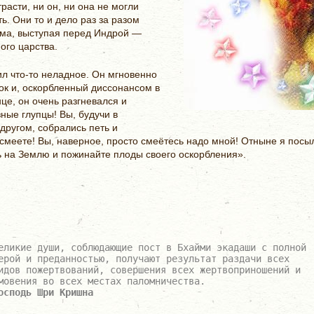
расти, ни он, ни она не могли
ь. Они то и дело раз за разом
тма, выступая перед Индрой —
ого царства.
ил что-то неладное. Он мгновенно
ок и, оскорбленный диссонансом в
це, он очень разгневался и
ные глупцы! Вы, будучи в
другом, собрались петь и
 смеете! Вы, наверное, просто смеётесь надо мной! Отныне я посы
ь на Землю и пожинайте плоды своего оскорбления».
еликие души, соблюдающие пост в Бхайми экадаши с полной
ерой и преданностью, получают результат раздачи всех
идов пожертвований, совершения всех жертвоприношений и
мовения во всех местах паломничества.
осподь Шри Кришна