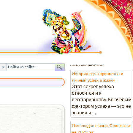
Свежие комментарии к статьям:
История вегетарианства и
личный успех в жизни
Этот секрет успеха
относится и к
вегетарианству. Ключевым
фактором успеха — это не
знания и ...
Піст екадаші Івано-Франківськ
на 2025 рік