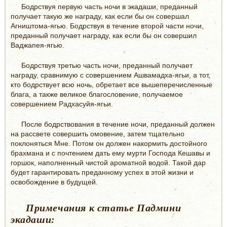
Бодрствуя первую часть ночи в экадаши, преданный
получает такую же награду, как если бы он совершал
Агништома-ягью. Бодрствуя в течение второй части ночи,
преданный получает награду, как если бы он совершил
Ваджапея-ягью.
Бодрствуя третью часть ночи, преданный получает
награду, сравнимую с совершением Ашвамадха-ягьи, а тот,
кто бодрствует всю ночь, обретает все вышеперечисленные
блага, а также великое благословение, получаемое
совершением Радхасуйя-ягьи.
После бодрствования в течение ночи, преданный должен
на рассвете совершить омовение, затем тщательно
поклоняться Мне. Потом он должен накормить достойного
брахмана и с почтением дать ему мурти Господа Кешавы и
горшок, наполненный чистой ароматной водой. Такой дар
будет гарантировать преданному успех в этой жизни и
освобождение в будущей.
Примечания к статье Падмини
экадаши: