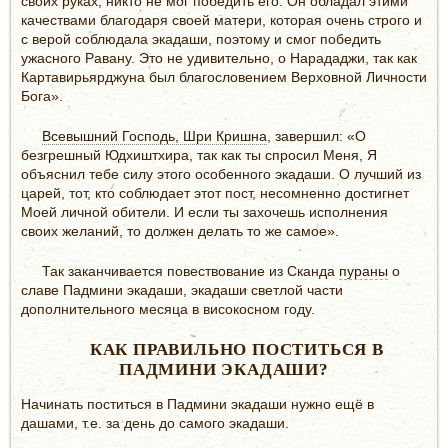
своих руках, никто не мог победить его. Он обладал этими
качествами благодаря своей матери, которая очень строго и
с верой соблюдала экадаши, поэтому и смог победить
ужасного Равану. Это не удивительно, о Нарададжи, так как
Картавирьярджуна был благословением Верховной Личности
Бога».
Всевышний Господь, Шри Кришна
, завершил: «О
безгрешный Юдхиштхира, так как ты спросил Меня, Я
объяснил тебе силу этого особенного экадаши. О лучший из
царей, тот, кто соблюдает этот пост, несомненно достигнет
Моей личной обители. И если ты захочешь исполнения
своих желаний, то должен делать то же самое».
Так заканчивается повествование из Сканда
пураны
о
славе Падмини экадаши, экадаши светлой части
дополнительного месяца в високосном году.
КАК ПРАВИЛЬНО ПОСТИТЬСЯ В
ПАДМИНИ ЭКАДАШИ?
Начинать поститься в Падмини экадаши нужно ещё в
дашами, т.е. за день до самого экадаши.