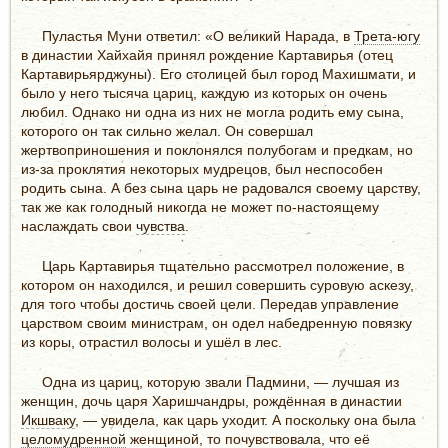
Пуластья Муни ответил: «О великий Нарада, в
Трета-югу
в династии Хайхайя принял рождение Картавирья (отец
Картавирьярджуны). Его столицей был город Махишмати, и
было у него тысяча цариц, каждую из которых он очень
любил. Однако ни одна из них не могла родить ему сына,
которого он так сильно желал. Он совершал
жертвоприношения и поклонялся полубогам и предкам, но
из-за проклятия некоторых мудрецов, был неспособен
родить сына. А без сына царь не радовался своему царству,
так же как голодный никогда не может по-настоящему
наслаждать свои
чувства
.
Царь Картавирья тщательно рассмотрел положение, в
котором он находился, и решил совершить суровую аскезу,
для того чтобы достичь своей цели. Передав управление
царством своим министрам, он одел набедренную повязку
из коры, отрастил волосы и ушёл в лес.
Одна из цариц, которую звали Падмини, — лучшая из
женщин, дочь царя Харишчандры, рождённая в династии
Икшваку
, — увидела, как царь уходит. А поскольку она была
целомудренной
женщиной, то почувствовала, что её