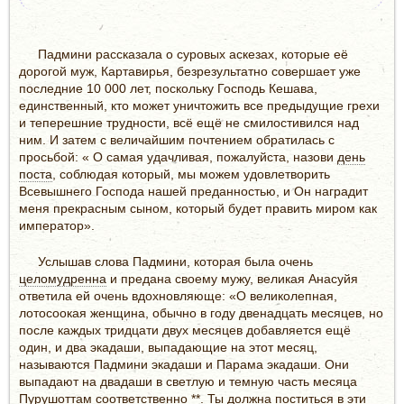
Падмини рассказала о суровых аскезах, которые её
дорогой муж, Картавирья, безрезультатно совершает уже
последние 10 000 лет, поскольку Господь Кешава,
единственный, кто может уничтожить все предыдущие грехи
и теперешние трудности, всё ещё не смилостивился над
ним. И затем с величайшим почтением обратилась с
просьбой: « О самая удачливая, пожалуйста, назови
день
поста
, соблюдая который, мы можем удовлетворить
Всевышнего Господа нашей преданностью, и Он наградит
меня прекрасным сыном, который будет править миром как
император».
Услышав слова Падмини, которая была очень
целомудренна
и предана своему мужу, великая Анасуйя
ответила ей очень вдохновляюще: «О великолепная,
лотосоокая женщина, обычно в году двенадцать месяцев, но
после каждых тридцати двух месяцев добавляется ещё
один, и два экадаши, выпадающие на этот месяц,
называются Падмини экадаши и Парама экадаши. Они
выпадают на двадаши в светлую и темную часть месяца
Пурушоттам соответственно **. Ты должна поститься в эти