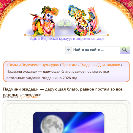
Веды и Ведическая культура в современном мире
«Веды и Ведическая культура»
/
Практика
/
Экадаши
/
Дни экадаши
/
Падмини экадаши — дарующая благо, равное постам во все
остальные экадаши: экадаши на 2026 год
ПАДМИНИ
Падмини экадаши — дарующая благо, равное постам во все
ЭКАДАШИ
остальные экадаши
Категория:
Дни экадаши
—
ДАРУЮЩАЯ
БЛАГО,
РАВНОЕ
ПОСТАМ
ВО