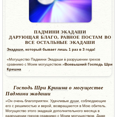
ВСЕ
ОСТАЛЬНЫЕ
ЭКАДАШИ
ПАДМИНИ
ЭКАДАШИ
ДАРУЮЩАЯ БЛАГО, РАВНОЕ ПОСТАМ ВО
ВСЕ ОСТАЛЬНЫЕ ЭКАДАШИ
Экадаши
, который бывает лишь 1 раз в 3 года!
«Могущество Падмини Экадаши в разрушении грехов
сравнимо с Моим могуществом.»
Всевышний Господь Шри
Кришна
Господь Шри
Кришна
о могуществе
Падмини экадаши
«Он очень благоприятен. Удачливые
души
, соблюдающие
его с решимостью и верой, возвращаются в Мою обитель.
Могущество этого экадаши дополнительного месяца в
разрушении грехов сравнимо с Моим могуществом. Даже