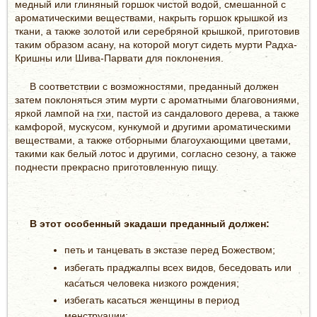
медный или глиняный горшок чистой водой, смешанной с
ароматическими веществами, накрыть горшок крышкой из
ткани, а также золотой или серебряной крышкой, приготовив
таким образом асану, на которой могут сидеть мурти Радха-
Кришны или Шива-Парвати для поклонения.
В соответствии с возможностями, преданный должен
затем поклоняться этим мурти с ароматными благовониями,
яркой лампой на
гхи
, пастой из сандалового дерева, а также
камфорой, мускусом, кункумой и другими ароматическими
веществами, а также отборными благоухающими цветами,
такими как белый лотос и другими, согласно сезону, а также
поднести прекрасно приготовленную пищу.
В этот особенный экадаши преданный должен:
петь и танцевать в экстазе перед Божеством;
избегать праджалпы всех видов, беседовать или
касаться человека низкого рождения;
избегать касаться женщины в период
менструации;