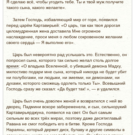
Я сделаю всё, чтобы угодить тебе. Ты и твой муж получите
такого сына, какого желаете».
Затем Господь, избавляющий мир от горя, появился
перед царём Картавирьей: «О царь, так как твоя дорогая
целомудренная жена доставила Мне огромное
наслаждение, проси меня о любом сокровенном желании
своего сердца — Я выполню его».
Царь был невероятно рад услышать это. Естественно, он
попросил сына, которого так сильно желал столь долгое
время
: «О владыка Вселенной, о убивший демона Мадху,
милостиво подари мне сына, который никогда не будет убит
ни полубогами, ни людьми, ни змеями, ни демонами, ни
духами, которого сможешь одолеть только Ты». Всевышний
Господь сразу же сказал: «Да будет так! », — и удалился.
Царь был очень доволен женой и возвратился с ней во
дворец. Падмини вскоре забеременела, и сын, сильнорукий
Картавирьярджуна, появился на свет. Он был самым
сильным во всех трёх мирах, поэтому даже десятиглавый
Равана не смог победить его в битве. Кроме Господа
Нараяны, который держит диск, булаву и другие символы в