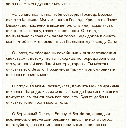
чего воспеть следующие молитвы:
«О священная глина, тебя сотворил Господь Брахма,
очистил Кашьяпа Муни и поднял Господь Кришна в облике
Варахи, воплощения в виде вепря. О глина, пожалуйста,
очисть мою голову, глаза и конечности. О глина, я
почтительно склоняюсь перед тобой. Будь добра и очисть
меня, чтобы я мог поклоняться Всевышнему Господу Хари.
О навоз, ты обладаешь лечебными и антисептическими
свойствами, потому что ты исходишь непосредственно из
желудка нашей всеобщей матери, коровы. Ты можешь
очистить всю Землю. Пожалуйста, прими мои смиренные
поклоны и очисть меня.
О плоды амалаки, пожалуйста, примите мои смиренные
поклоны. Вы родились из слюны Господа Брахмы, и вашим
присутствием очистилась вся планета. Будьте добры и
очистите конечности моего тела.
О Верховный Господь Вишну, о
Бог
богов, о владыка
вселенной, о держащий раковину, диск, палицу и лотос,
пожалуйста, позволь мне совершить омовение во всех