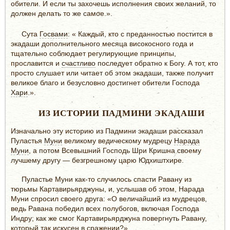
обители. И если ты захочешь исполнения своих желаний, то
должен делать то же самое.».
Сута
Госвами
: « Каждый, кто с преданностью постится в
экадаши дополнительного месяца високосного года и
тщательно соблюдает регулирующие принципы,
прославится и
счастливо
последует обратно к Богу. А тот, кто
просто слушает или читает об этом экадаши, также получит
великое благо и безусловно достигнет обители Господа
Хари
.».
ИЗ ИСТОРИИ ПАДМИНИ ЭКАДАШИ
Изначально эту историю из Падмини экадаши рассказал
Пуластья
Муни
великому ведическому мудрецу
Нарада
Муни
, а потом Всевышний Господь Шри Кришна своему
лучшему другу — безгрешному царю Юдхиштхире.
Пуластье Муни как-то случилось спасти Равану из
тюрьмы Картавирьярджуны, и, услышав об этом, Нарада
Муни спросил своего друга: «О величайший из мудрецов,
ведь Равана победил всех полубогов, включая Господа
Индру; как же смог Картавирьярджуна повергнуть Равану,
который так искусен в сражении?».