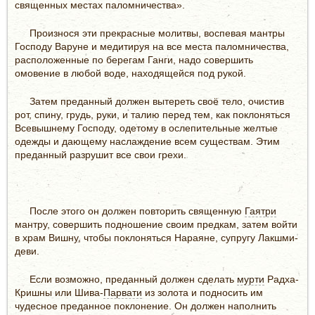
священных местах паломничества».
Произнося эти прекрасные молитвы, воспевая мантры
Господу Варуне и медитируя на все места паломничества,
расположенные по берегам Ганги, надо совершить
омовение в любой воде, находящейся под рукой.
Затем преданный должен вытереть своё тело, очистив
рот, спину, грудь, руки, и талию перед тем, как поклоняться
Всевышнему Господу, одетому в ослепительные желтые
одежды и дающему наслаждение всем существам. Этим
преданный разрушит все свои грехи.
После этого он должен повторить священную
Гаятри
мантру, совершить подношение своим предкам, затем войти
в храм Вишну, чтобы поклоняться Нараяне, супругу Лакшми-
деви.
Если возможно, преданный должен сделать
мурти
Радха-
Кришны или Шива-
Парвати
из золота и подносить им
чудесное преданное поклонение. Он должен наполнить