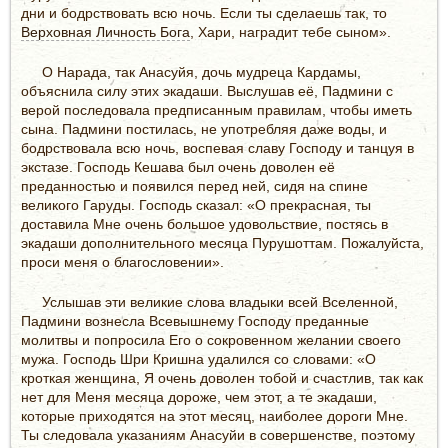
дни и бодрствовать всю ночь. Если ты сделаешь так, то
Верховная Личность Бога
, Хари, наградит тебе сыном».
О Нарада, так Анасуйя, дочь мудреца Кардамы,
объяснила силу этих экадаши. Выслушав её, Падмини с
верой последовала предписанным правилам, чтобы иметь
сына. Падмини постилась, не употребляя даже воды, и
бодрствовала всю ночь, воспевая славу Господу и танцуя в
экстазе. Господь Кешава был очень доволен её
преданностью и появился перед ней, сидя на спине
великого Гаруды. Господь сказал: «О прекрасная, ты
доставила Мне очень большое удовольствие, постясь в
экадаши дополнительного месяца Пурушоттам. Пожалуйста,
проси меня о благословении».
Услышав эти великие слова владыки всей Вселенной,
Падмини вознесла Всевышнему Господу преданные
молитвы и попросила Его о сокровенном желании своего
мужа. Господь Шри Кришна удалился со словами: «О
кроткая женщина, Я очень доволен тобой и счастлив, так как
нет для Меня месяца дороже, чем этот, а те экадаши,
которые приходятся на этот месяц, наиболее дороги Мне.
Ты следовала указаниям Анасуйи в совершенстве, поэтому