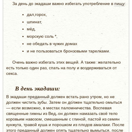
За день до экадаши важно избегать употребление в
пищу
:
дал,горох,
шпинат,
мёд,
морскую соль *,
не обедать в чужих домах
и не пользоваться бронзовыми тарелками.
Очень важно избегать этих вещей. А также: желательно
есть только один раз, спать на полу и воздерживаться от
секса.
В день экадаши:
В экадаши
преданный
должен встать рано утром, но не
должен чистить зубы. Затем он должен тщательно омыться
— если возможно, в местах паломничества. Воспевая
священные гимны из Вед, он должен намазать своё тело
коровьим навозом, смешанным с глиной, пастой из семян
кунжута, травой куша и порошком из плодов амалаки. После
этого преданный должен опять тщательно вымыться, после