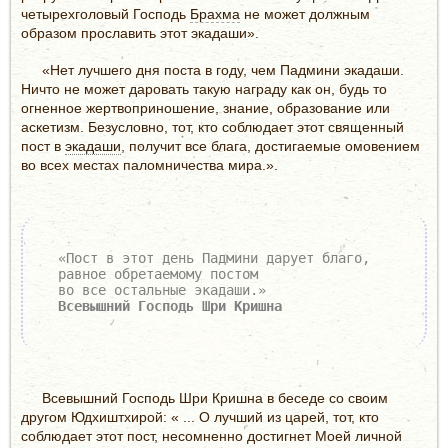
четырехголовый Господь
Брахма
не может должным
образом прославить этот экадаши».
«Нет лучшего дня поста в году, чем Падмини экадаши.
Ничто не может даровать такую награду как он, будь то
огненное жертвоприношение, знание, образование или
аскетизм. Безусловно, тот, кто соблюдает этот священный
пост в
экадаши
, получит все блага, достигаемые омовением
во всех местах паломничества мира.».
«Пост в этот день Падмини дарует благо,
равное обретаемому постом
во все остальные экадаши.»
Всевышний Господь Шри Кришна
Всевышний Господь Шри Кришна в беседе со своим
другом Юдхиштхирой: « ... О лучший из царей, тот, кто
соблюдает этот пост, несомненно достигнет Моей личной