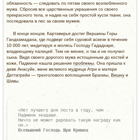
обязанность — следовать по пятам своего возлюбленного
мужа. Сбросив все царственные украшения со своего
прекрасного тела, и надев на себя простой кусок ткани, она
последовала в лес за своим мужем.
В конце концов, Картавирья достиг Вершины Горы
Гандхамадана, где подверг себя суровой аскезе в течение
10 000 лет, медитируя и молясь Господу Гададхаре,
владеющему палицей. Тем не менее, н так и не получил
сына. Видя своего дорогого мужа истощенным до костей и
кожи, Падмини нашла решение
проблемы
. Она пришла к
деве Анасуйе, жене великого мудреца Атри и матери
Даттатрейи — трехголового воплощения Брахмы,
Вишну
и
Шивы.
«Нет лучшего дня поста в году, чем
Падмини экадаши.
Ничто не может даровать такую награду как
он.»
Всевышний Господь Шри Кришна